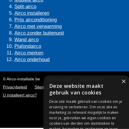
Split-airco
Airco installeren
Prijs airconditioning
Airco met verwarming
Airco zonder buitenunit
Wand airco
Plafondairco
Airco merken
Airco onderhoud
© Airco-installatie.be
Voorwaarden
Cookiebeleid
×
Deze website maakt
Privacybeleid
Sitemap
Contact
Links
gebruik van cookies
U installeert airco?
Deze site maakt gebruik van cookies om je
ervaring te verbeteren. Om onze site en
marketing zo relevant mogelijk te maken
voor je, gebruiken we eigen cookies en
cookies van derden om statistieken te
maken, bezoeken te analyseren en jouw