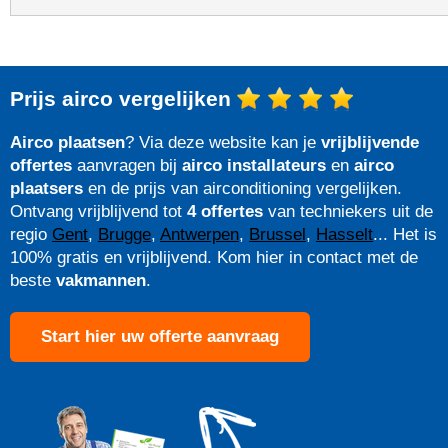
Prijs airco vergelijken
Airco plaatsen
? Via deze website kan je
vrijblijvende
offertes
aanvragen bij
airco installateurs
en
airco
plaatsers
en de prijs van airconditioning vergelijken.
Ontvang vrijblijvend tot
4 offertes
van techniekers uit de
regio
Gent
,
Brugge
,
Antwerpen
,
Brussel
,
Hasselt
... Het is
100% gratis en vrijblijvend. Kom hier in contact met de
beste
vakmannen
.
Start hier uw offerte aanvraag