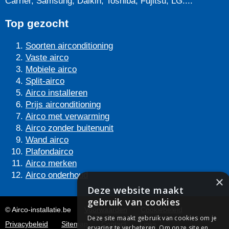
Carrier, Samsung, Daikin, Toshiba, Fujitsu, LG....
Top gezocht
Soorten airconditioning
Vaste airco
Mobiele airco
Split-airco
Airco installeren
Prijs airconditioning
Airco met verwarming
Airco zonder buitenunit
Wand airco
Plafondairco
Airco merken
Airco onderhoud
×
Deze website maakt
gebruik van cookies
© Airco-installatie.be
Voorwaarden
Cookiebeleid
Deze site maakt gebruik van cookies om je
Privacybeleid
Sitemap
Contact
Links
ervaring te verbeteren. Om onze site en