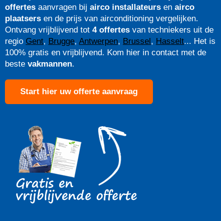
offertes
aanvragen bij
airco installateurs
en
airco
plaatsers
en de prijs van airconditioning vergelijken.
Ontvang vrijblijvend tot
4 offertes
van techniekers uit de
regio
Gent
,
Brugge
,
Antwerpen
,
Brussel
,
Hasselt
... Het is
100% gratis en vrijblijvend. Kom hier in contact met de
beste
vakmannen
.
Start hier uw offerte aanvraag