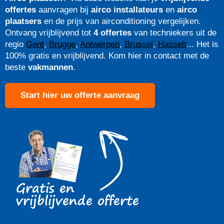
offertes
aanvragen bij
airco installateurs
en
airco
plaatsers
en de prijs van airconditioning vergelijken.
Ontvang vrijblijvend tot
4 offertes
van techniekers uit de
regio
Gent
,
Brugge
,
Antwerpen
,
Brussel
,
Hasselt
... Het is
100% gratis en vrijblijvend. Kom hier in contact met de
beste
vakmannen
.
Start hier uw offerte aanvraag